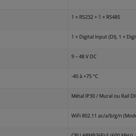
1 × RS232 + 1 × RS485
1 × Digital Input (DI), 1 × Di
9 – 48 V DC
-40 à +75 °C
Métal IP30 / Mural ou Rail D
WiFi 802.11 ac/a/b/g/n (Mod
CPU ARM926EJ-S (600 MHz), 