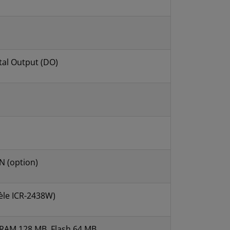
gital Output (DO)
IN (option)
èle ICR-2438W)
RAM 128 MB, Flash 64 MB