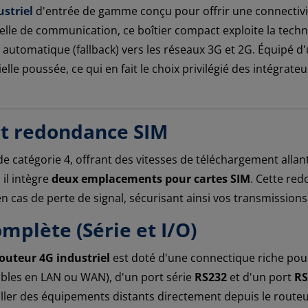
striel
d'entrée de gamme conçu pour offrir une connectivité 
lle de communication, ce boîtier compact exploite la techno
 automatique (fallback) vers les réseaux 3G et 2G. Équipé d'
le poussée, ce qui en fait le choix privilégié des intégrateu
et redondance SIM
de catégorie 4, offrant des vitesses de téléchargement alla
 il intègre
deux emplacements pour cartes SIM
. Cette re
 cas de perte de signal, sécurisant ainsi vos transmissions
omplète (Série et I/O)
outeur 4G industriel
est doté d'une connectique riche pour
bles en LAN ou WAN), d'un port série
RS232
et d'un port
RS
iller des équipements distants directement depuis le routeu