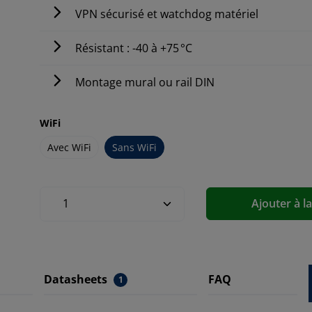
VPN sécurisé et watchdog matériel
Résistant : -40 à +75 °C
Montage mural ou rail DIN
WiFi
Avec WiFi
Sans WiFi
Ajouter à l
Datasheets
FAQ
1