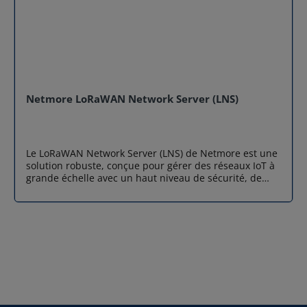
Netmore LoRaWAN Network Server (LNS)
Le LoRaWAN Network Server (LNS) de Netmore est une
solution robuste, conçue pour gérer des réseaux IoT à
grande échelle avec un haut niveau de sécurité, de
performance et de fiabilité. Hébergé dans des centres
de données certifiés ISO 27001, ce serveur offre un
chiffrement de bout en bout, une gestion fluide des
équipements, et une compatibilité totale avec les
spécifications LoRaWAN. En tant que distributeur à
valeur ajoutée de la solution Netmore LNS, Airicom
accompagne ses clients dans toutes les étapes du
projet : sélection des passerelles, configuration réseau,
intégration applicative, formation des équipes et
supervision opérationnelle. Grâce à notre expertise