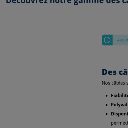
Aucun
Des câ
Nos câbles 
Fiabili
Polyval
Disponib
permettr