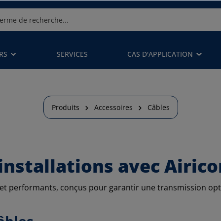
RS
SERVICES
CAS D'APPLICATION
Produits
Accessoires
Câbles
installations avec Airic
t performants, conçus pour garantir une transmission opti
âbles