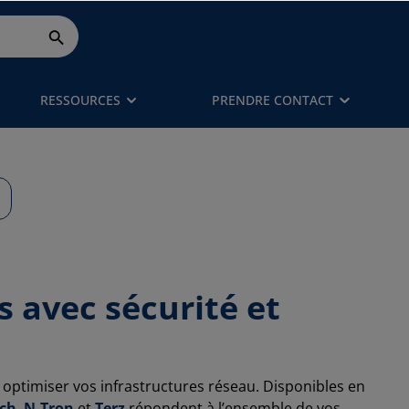
RESSOURCES
PRENDRE CONTACT
 avec sécurité et
ptimiser vos infrastructures réseau. Disponibles en
ch
,
N-Tron
et
Terz
répondent à l’ensemble de vos