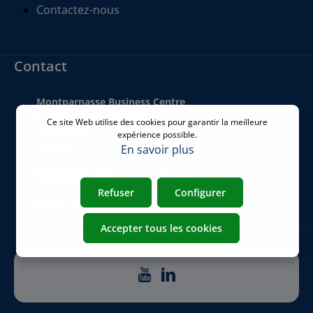
Contactez-nous
Contact
Montparnasse Business Centre
140 bis Rue de Rennes
Ce site Web utilise des cookies pour garantir la meilleure
75006 Paris
expérience possible.
France
En savoir plus
Téléphone
:
+33 01 77 62 46 24
Refuser
Configurer
Email
:
commercial@airicom.fr
Accepter tous les cookies