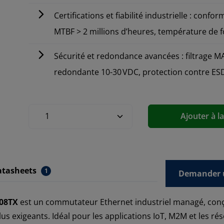
Certifications et fiabilité industrielle : confor
MTBF > 2 millions d’heures, température de f
Sécurité et redondance avancées : filtrage M
redondante 10-30 VDC, protection contre ESD
Ajouter à l
atasheets
1
Demander u
708TX
est un commutateur Ethernet industriel managé, conçu 
us exigeants. Idéal pour les applications IoT, M2M et les 