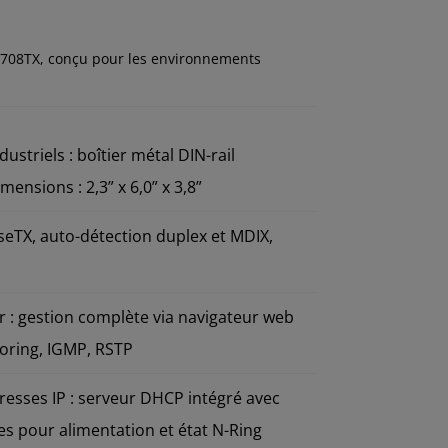
® 708TX, conçu pour les environnements
triels : boîtier métal DIN-rail
mensions : 2,3” x 6,0” x 3,8”
aseTX, auto-détection duplex et MDIX,
er : gestion complète via navigateur web
roring, IGMP, RSTP
resses IP : serveur DHCP intégré avec
es pour alimentation et état N-Ring