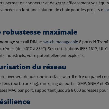
 ports permet de connecter et de gérer efficacement vos équi
avancées en font une solution de choix pour les projets d'
In
le robustesse maximale
montage sur rail DIN, le
switch manageable
8 ports N-Tron® 
rêmes (de -40°C à 85°C). Ses certifications IEEE 1613, UL Cl
industriels, voire potentiellement explosifs.
urisation du réseau
tuitivement depuis une interface web. Il offre un panel comp
e liens (port trunking), mirroring de ports, IGMP, SNMP et R
resses MAC par port, supportant jusqu'à 8 000 adresses pou
ésilience