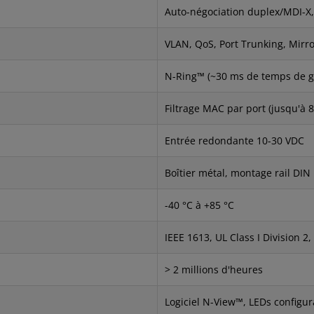
Auto-négociation duplex/MDI-X
VLAN, QoS, Port Trunking, Mirr
N-Ring™ (~30 ms de temps de gu
Filtrage MAC par port (jusqu'à 
Entrée redondante 10-30 VDC
Boîtier métal, montage rail DIN
-40 °C à +85 °C
IEEE 1613, UL Class I Division 2,
> 2 millions d'heures
Logiciel N-View™, LEDs configur