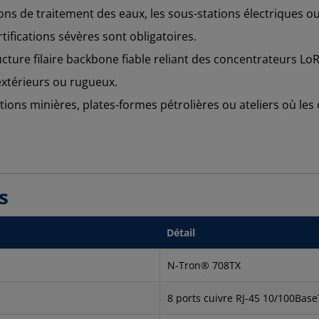
tions de traitement des eaux, les sous-stations électriques 
tifications sévères sont obligatoires.
ucture filaire backbone fiable reliant des concentrateurs L
xtérieurs ou rugueux.
ions minières, plates-formes pétrolières ou ateliers où les 
es
Détail
N-Tron® 708TX
8 ports cuivre RJ-45 10/100Bas