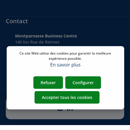
Contact
Montparnasse Business Centre
140 bis Rue de Rennes
75006 Paris
Ce site Web utilise des cookies pour garantir la meilleure
France
expérience possible.
En savoir plus
Téléphone
:
+33 01 77 62 46 24
Email
:
commercial@airicom.fr
Refuser
Configurer
Accepter tous les cookies