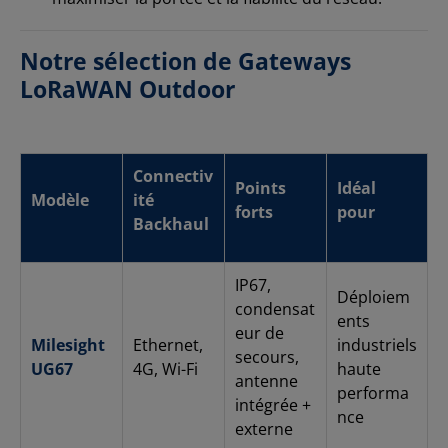
Notre sélection de Gateways
LoRaWAN Outdoor
Connectiv
Points
Idéal
Modèle
ité
forts
pour
Backhaul
IP67,
Déploiem
condensat
ents
eur de
Milesight
Ethernet,
industriels
secours,
UG67
4G, Wi-Fi
haute
antenne
performa
intégrée +
nce
externe