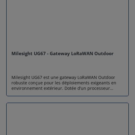
Milesight UG67 - Gateway LoRaWAN Outdoor
Milesight UG67 est une gateway LoRaWAN Outdoor
robuste conçue pour les déploiements exigeants en
environnement extérieur. Dotée d’un processeur
industriel quad-core et du chipset LoRa SX1302, cette
gateway LoRaWAN gère plus de 2000 nœuds tout en
assurant une réception longue portée jusqu’à 15 km en
visibilité directe. Son boîtier IP67, son alimentation
flexible et son support multi-backhaul (Ethernet, Wi-Fi,
4G) en font une solution idéale pour les projets IoT
industriels, agricoles et urbains. Performance
industrielle renforcée Milesight UG67 embarque un