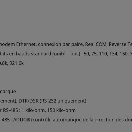
odem Ethernet, connexion par paire, Real COM, Reverse Tel
its en bauds standard (unité = bps) : 50, 75, 110, 134, 150, 3
.8k, 921.6k
, marque
quement), DTR/DSR (RS-232 uniquement)
 RS-485 : 1 kilo-ohm, 150 kilo-ohm
S-485 : ADDC® (contrôle automatique de la direction des d