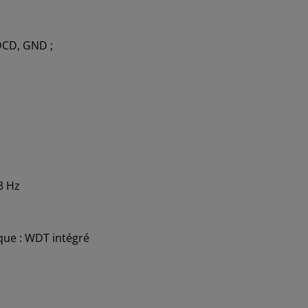
 DCD, GND ;
3 Hz
ue : WDT intégré