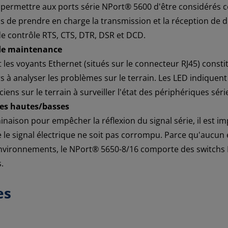
ur permettre aux ports série NPort® 5600 d'être considéré
s de prendre en charge la transmission et la réception de 
e contrôle RTS, CTS, DTR, DSR et DCD.
s de maintenance
 les voyants Ethernet (situés sur le connecteur RJ45) consti
s à analyser les problèmes sur le terrain. Les LED indiquent
ens sur le terrain à surveiller l'état des périphériques sér
nces hautes/basses
inaison pour empêcher la réflexion du signal série, il est i
e le signal électrique ne soit pas corrompu. Parce qu'aucun
nvironnements, le NPort® 5650-8/16 comporte des switchs D
.
es