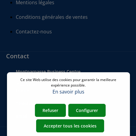
Mentions légales
Conditions générales de ventes
Contactez-nous
Contact
Montparnasse Business Centre
140 bis Rue de Rennes
Ce site Web utilise des cookies pour garantir la meilleure
75006 Paris
expérience possible.
France
En savoir plus
Téléphone
:
+33 01 77 62 46 24
Refuser
Configurer
Email
:
commercial@airicom.fr
Accepter tous les cookies