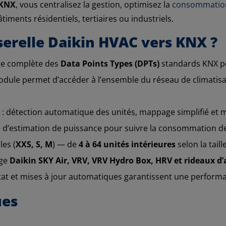
 KNX
, vous centralisez la gestion, optimisez la
consommation
âtiments résidentiels, tertiaires ou industriels.
serelle Daikin HVAC vers KNX ?
rge complète des
Data Points Types (DPTs)
standards KNX po
odule permet d’accéder à l’ensemble du réseau de climatisati
: détection automatique des unités, mappage simplifié et 
 d’estimation de puissance pour suivre la consommation de
les (
XXS, S, M
) — de
4 à 64 unités intérieures
selon la taill
rge
Daikin SKY Air, VRV, VRV Hydro Box, HRV et rideaux d’
état et mises à jour automatiques garantissent une perform
ues