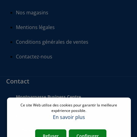
Nos magasins
Mentions légales
Conditions générales de ventes
Contactez-nous
Contact
Montparnasse Business Centre
140 bis Rue de Rennes
Ce site Web utilise des cookies pour garantir la meilleure
75006 Paris
expérience possible.
France
En savoir plus
Téléphone
:
+33 01 77 62 46 24
Refuser
Configurer