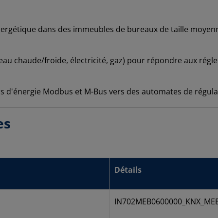
nergétique dans des immeubles de bureaux de taille moyenne
eau chaude/froide, électricité, gaz) pour répondre aux ré
 d'énergie Modbus et M-Bus vers des automates de régula
es
Détails
IN702MEB0600000_KNX_ME