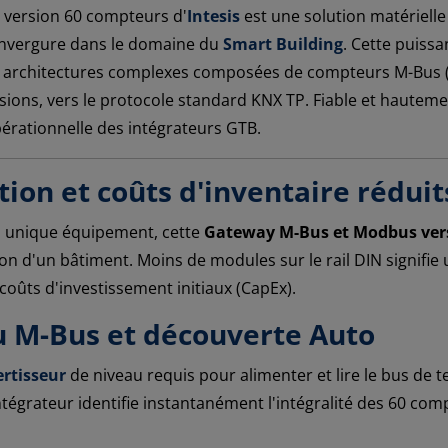
 version 60 compteurs d'
Intesis
est une solution matériell
envergure dans le domaine du
Smart Building
. Cette puiss
s architectures complexes composées de compteurs M-Bus (
ns, vers le protocole standard KNX TP. Fiable et hautemen
pérationnelle des intégrateurs GTB.
tion et coûts d'inventaire réduit
n unique équipement, cette
Gateway M-Bus et Modbus ver
n d'un bâtiment. Moins de modules sur le rail DIN signifie u
oûts d'investissement initiaux (CapEx).
u M-Bus et découverte Auto
rtisseur
de niveau requis pour alimenter et lire le bus de t
intégrateur identifie instantanément l'intégralité des 60 comp