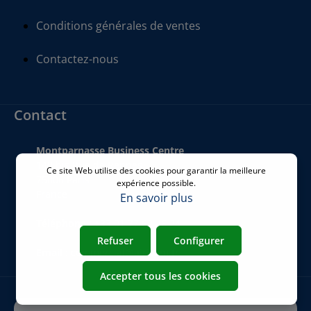
Conditions générales de ventes
Contactez-nous
Contact
Montparnasse Business Centre
140 bis Rue de Rennes
Ce site Web utilise des cookies pour garantir la meilleure
75006 Paris
expérience possible.
France
En savoir plus
Téléphone
:
+33 01 77 62 46 24
Refuser
Configurer
Email
:
commercial@airicom.fr
Accepter tous les cookies