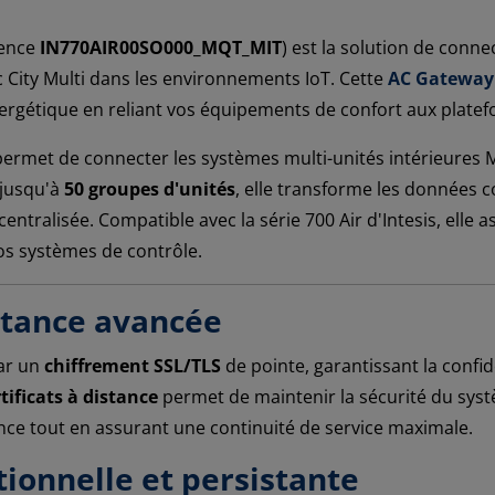
rence
IN770AIR00SO000_MQT_MIT
) est la solution de connec
c City Multi dans les environnements IoT. Cette
AC Gateway
nergétique en reliant vos équipements de confort aux plate
ermet de connecter les systèmes multi-unités intérieures Mi
 jusqu'à
50 groupes d'unités
, elle transforme les données 
ntralisée. Compatible avec la série 700 Air d'Intesis, elle a
vos systèmes de contrôle.
istance avancée
par un
chiffrement SSL/TLS
de pointe, garantissant la confi
tificats à distance
permet de maintenir la sécurité du systè
ance tout en assurant une continuité de service maximale.
ionnelle et persistante