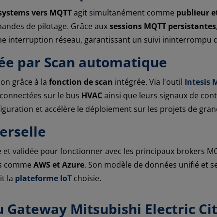
i systems vers MQTT
agit simultanément comme
publieur 
mandes de pilotage. Grâce aux
sessions MQTT persistantes
 interruption réseau, garantissant un suivi ininterrompu de
iée par Scan automatique
ion grâce à la
fonction de scan
intégrée. Via l'outil
Intesis
 connectées sur le bus
HVAC
ainsi que leurs signaux de cont
iguration et accélère le déploiement sur les projets de gra
erselle
e et validée pour fonctionner avec les principaux brokers 
ers comme
AWS et Azure
. Son modèle de données unifié et ses
it la
plateforme IoT
choisie.
 Gateway Mitsubishi Electric Ci