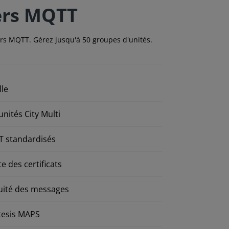
vers MQTT
ers MQTT. Gérez jusqu'à 50 groupes d'unités.
lle
unités City Multi
T standardisés
e des certificats
nuité des messages
tesis MAPS