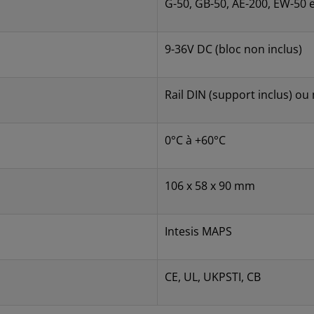
G-50, GB-50, AE-200, EW-50 e
9-36V DC (bloc non inclus)
Rail DIN (support inclus) ou
0°C à +60°C
106 x 58 x 90 mm
Intesis MAPS
CE, UL, UKPSTI, CB