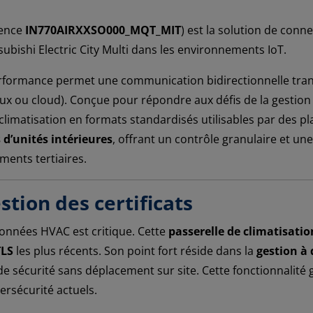
rence
IN770AIRXXSO000_MQT_MIT
) est la solution de conn
subishi Electric City Multi dans les environnements IoT.
formance permet une communication bidirectionnelle trans
caux ou cloud). Conçue pour répondre aux défis de la gesti
climatisation en formats standardisés utilisables par des
 d’unités intérieures
, offrant un contrôle granulaire et un
iments tertiaires.
stion des certificats
s données HVAC est critique. Cette
passerelle de climatisatio
TLS
les plus récents. Son point fort réside dans la
gestion à 
e sécurité sans déplacement sur site. Cette fonctionnalité 
ersécurité actuels.