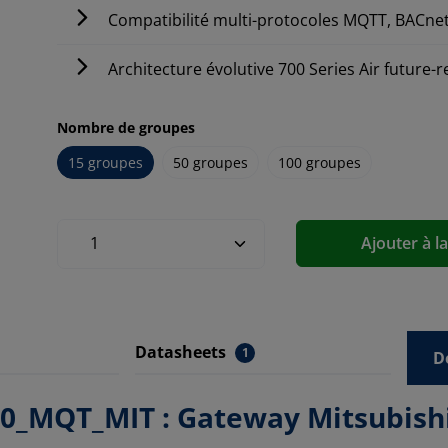
Compatibilité multi-protocoles MQTT, BACne
Architecture évolutive 700 Series Air future-
Nombre de groupes
15 groupes
50 groupes
100 groupes
Ajouter à l
Datasheets
1
D
_MQT_MIT : Gateway Mitsubishi E