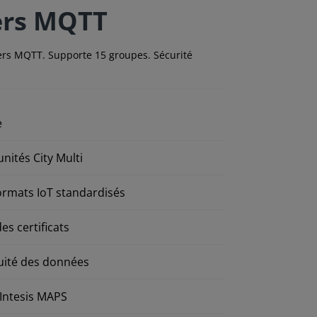
vers MQTT
 vers MQTT. Supporte 15 groupes. Sécurité
e
nités City Multi
rmats IoT standardisés
es certificats
uité des données
 Intesis MAPS