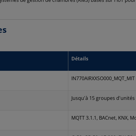
 systèmes de gestion de chambres (RMS) basés sur l'IoT pour
es
Détails
IN770AIRXXSO000_MQT_MIT
Jusqu'à 15 groupes d'unités 
MQTT 3.1.1, BACnet, KNX, 