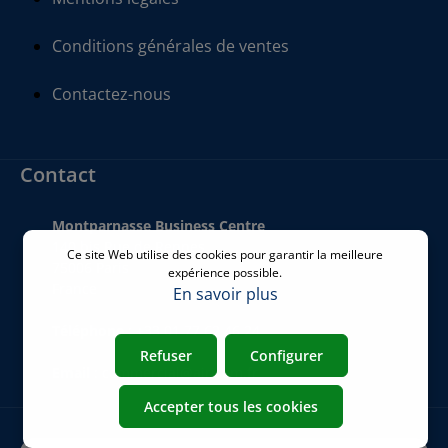
Conditions générales de ventes
Contactez-nous
Contact
Montparnasse Business Centre
140 bis Rue de Rennes
Ce site Web utilise des cookies pour garantir la meilleure
75006 Paris
expérience possible.
France
En savoir plus
Téléphone
:
+33 01 77 62 46 24
Refuser
Configurer
Email
:
commercial@airicom.fr
Accepter tous les cookies