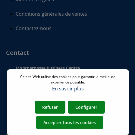
Conditions générales de ventes
Contactez-nous
Contact
Montparnasse Business Centre
140 bis Rue de Rennes
Ce site Web utilise des cookies pour garantir la meilleure
75006 Paris
expérience possible.
France
En savoir plus
Téléphone
:
+33 01 77 62 46 24
Refuser
Configurer
Email
:
commercial@airicom.fr
Accepter tous les cookies