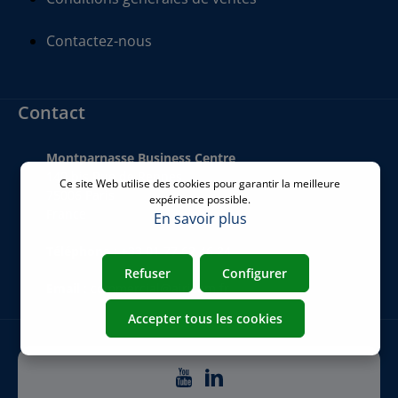
Contactez-nous
Contact
Montparnasse Business Centre
140 bis Rue de Rennes
Ce site Web utilise des cookies pour garantir la meilleure
75006 Paris
expérience possible.
France
En savoir plus
Téléphone
:
+33 01 77 62 46 24
Refuser
Configurer
Email
:
commercial@airicom.fr
Accepter tous les cookies