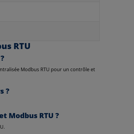
bus RTU
 ?
centralisée Modbus RTU pour un contrôle et
s ?
e et Modbus RTU ?
TU.