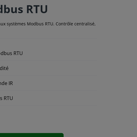
odbus RTU
aux systèmes Modbus RTU. Contrôle centralisé,
Modbus RTU
dité
nde IR
us RTU