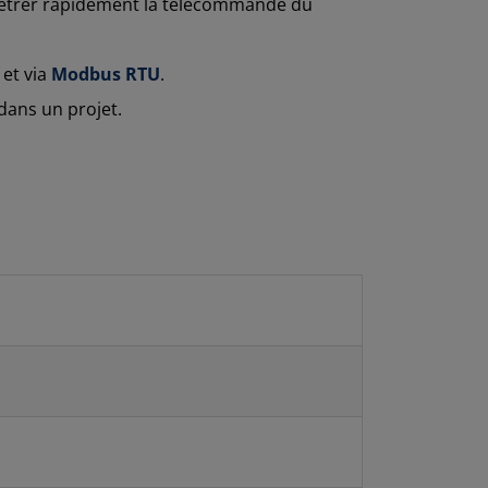
métrer rapidement la télécommande du
 et via
Modbus RTU
.
 dans un projet.