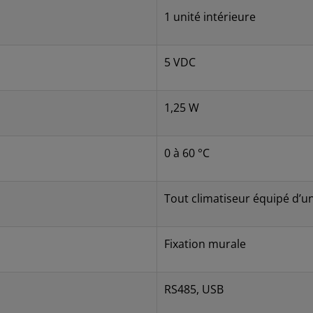
1 unité intérieure
5 VDC
1,25 W
0 à 60 °C
Tout climatiseur équipé d’u
Fixation murale
RS485, USB