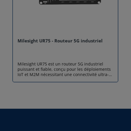
Milesight UR75 - Routeur 5G industriel
Milesight UR75 est un routeur 5G industriel
puissant et fiable, conçu pour les déploiements
IoT et M2M nécessitant une connectivité ultra-
rapide et sécurisée. Propulsé par un processeur
Quad-Core ARM Cortex-A55, ce routeur 5G
industriel garantit une transmission de données
stable même dans les environnements les plus
exigeants. Compatible 5G NSA/SA, 4G LTE et
WCDMA, il offre une couverture réseau
mondiale et des débits allant jusqu’à 4,67 Gbps
grâce à la carrier aggregation (2CC CA). Doté de
5 ports Gigabit Ethernet, d’interfaces
RS232/RS485, d’entrées/sorties digitales, du Wi-