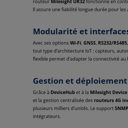
routeur
Milesight UR32
fonctionne en cont
Il assure une fiabilité longue durée pour les 
Modularité et interface
Avec ses options
Wi-Fi
,
GNSS
,
RS232/RS485
tout type d’architecture IoT : capteurs, auto
flexible permet d’adapter la connectivité au 
Gestion et déploiement 
Grâce à
DeviceHub
et à la
Milesight Devic
et la gestion centralisée des
routeurs 4G in
plusieurs milliers d’unités. Le support
SNMP 
intégrateurs.