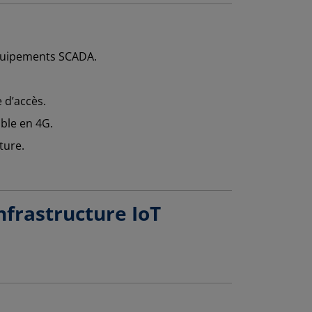
équipements SCADA.
 d’accès.
able en 4G.
ture.
nfrastructure IoT