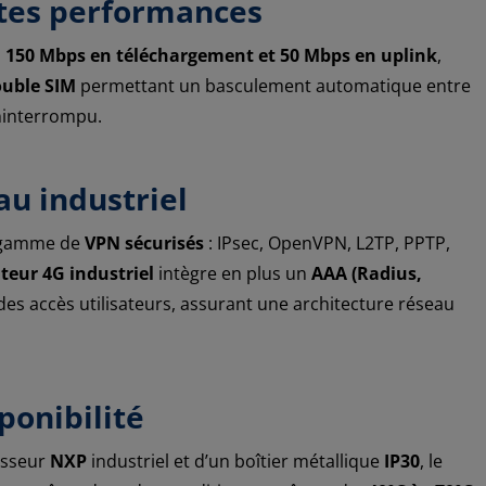
tes performances
à
150 Mbps en téléchargement et 50 Mbps en uplink
,
uble SIM
permettant un basculement automatique entre
ninterrompu.
au industriel
e gamme de
VPN sécurisés
: IPsec, OpenVPN, L2TP, PPTP,
teur 4G industriel
intègre en plus un
AAA (Radius,
es accès utilisateurs, assurant une architecture réseau
ponibilité
esseur
NXP
industriel et d’un boîtier métallique
IP30
, le