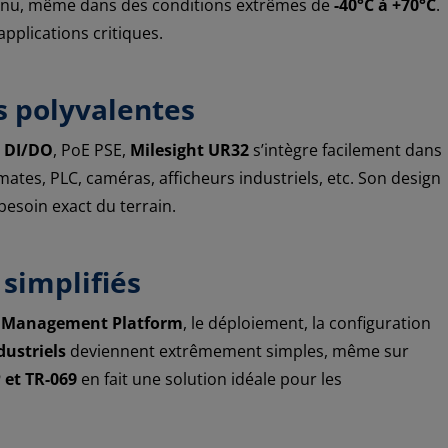
inu, même dans des conditions extrêmes de
-40°C à +70°C
.
applications critiques.
s polyvalentes
,
DI/DO
, PoE PSE,
Milesight UR32
s’intègre facilement dans
mates, PLC, caméras, afficheurs industriels, etc. Son design
besoin exact du terrain.
simplifiés
e Management Platform
, le déploiement, la configuration
dustriels
deviennent extrêmement simples, même sur
et TR-069
en fait une solution idéale pour les