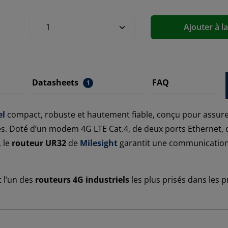
Ajouter à l
Datasheets
FAQ
1
el
compact, robuste et hautement fiable, conçu pour assurer
s. Doté d’un modem 4G LTE Cat.4, de deux ports Ethernet, du
, le
routeur UR32
de
Milesight
garantit une communication 
 l’un des
routeurs 4G industriels
les plus prisés dans les p