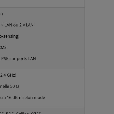
s)
 × LAN ou 2 × LAN
to-sensing)
 RMS
t PSE sur ports LAN
(2,4 GHz)
melle 50 Ω
u’à 16 dBm selon mode