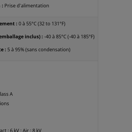
 :
Prise d'alimentation
ement :
0 à 55°C (32 to 131°F)
mballage inclus) :
-40 à 85°C (-40 à 185°F)
e :
5 à 95% (sans condensation)
lass A
ions
t : 6 kV ; Air : 8 kV