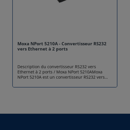
Moxa NPort 5210A - Convertisseur RS232
vers Ethernet à 2 ports
Description du convertisseur RS232 vers
Ethernet à 2 ports / Moxa NPort 5210AMoxa
NPort 5210A est un convertisseur RS232 vers
Ethernet 2 ports qui offre une solution
économique et efficace pour connecter des
appareils série à un réseau Ethernet. Il permet
de convertir les signaux RS232 de jusqu'à deux
appareils série RS232 en paquets de données
Ethernet, rendant ainsi vos appareils série
accessibles à partir de n'importe quel endroit
du réseau.Doté de 2 ports série RS232 avec
connecteurs DB9 mâles et d'un port Ethernet
10/100BaseT(X), le convertisseur RS232 vers