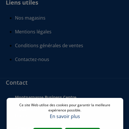
Liens utiles
Nos magasins
Mentions légales
Conditions générales de ventes
Contactez-nous
Contact
Montparnasse Business Centre
140 bis Rue de Rennes
Ce site Web utilise des cookies pour garantir la meilleure
75006 Paris
expérience possible.
France
En savoir plus
Téléphone
:
+33 01 77 62 46 24