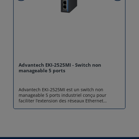
Advantech EKI-2525MI - Switch non
manageable 5 ports
Advantech EKI-2525MI est un switch non
manageable 5 ports industriel conçu pour
faciliter l’extension des réseaux Ethernet
industriels grâce à une combinaison de ports
cuivre et fibre optique. Équipé de 4 ports
Ethernet RJ45 10/100 Mbps et d’un port fibre
optique multimode SC 100Base-FX, ce Switch
permet une transmission fiable des données sur
des environnements industriels exigeants.