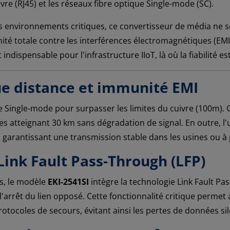
vre (RJ45) et les réseaux fibre optique Single-mode (SC).
environnements critiques, ce convertisseur de média ne se
nité totale contre les interférences électromagnétiques (EMI
ispensable pour l'infrastructure IIoT, là où la fiabilité es
ue distance et immunité EMI
que Single-mode pour surpasser les limites du cuivre (100m).
 atteignant 30 km sans dégradation de signal. En outre, l'ut
, garantissant une transmission stable dans les usines ou 
 Link Fault Pass-Through (LFP)
s, le modèle
EKI-2541SI
intègre la technologie Link Fault Pa
l'arrêt du lien opposé. Cette fonctionnalité critique permet
otocoles de secours, évitant ainsi les pertes de données si