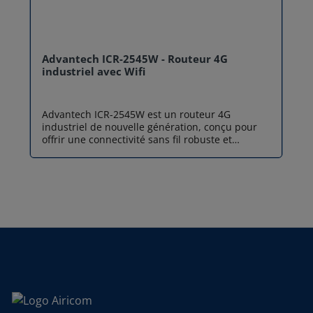
Advantech ICR-2545W - Routeur 4G
industriel avec Wifi
Advantech ICR-2545W est un routeur 4G
industriel de nouvelle génération, conçu pour
offrir une connectivité sans fil robuste et
sécurisée dans les environnements les plus
exigeants. Positionné comme une solution
"Entry-Level" mais hautement polyvalente, ce
routeur exploite la technologie LTE Cat.4 pour
garantir des débits stables (jusqu'à 150 Mbps
en download). Équipé nativement du WiFi
802.11 ac/a/b/g/n, ICR-2545W se distingue par
sa capacité à servir de point d'accès (AP), de
client ou de mode multi-rôle, facilitant ainsi
l'interconnexion de vos équipements locaux
avec le réseau cellulaire. Sa conception durcie
et son système d'exploitation basé sur Linux en
font un routeur 4G industriel idéal pour la