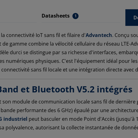
Datasheets
1
D
a connectivité IoT sans fil et filaire d'
Advantech
. Conçu so
 de gamme combine la vélocité cellulaire du réseau LTE-Adv
èle durci se distingue par sa richesse d'interfaces, embarq
ies numériques physiques. C'est l'équipement idéal pour les
 connectivité sans fil locale et une intégration directe ave
Band et Bluetooth V5.2 intégrés
 son module de communication locale sans fil de dernière g
a bande performante des 6 GHz) épaulé par une architecture
G industriel
peut basculer en mode Point d'Accès (jusqu'à 1
t sa polyvalence, autorisant la collecte instantanée de don