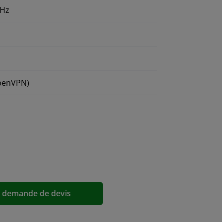
GHz
)
OpenVPN)
a demande de devis