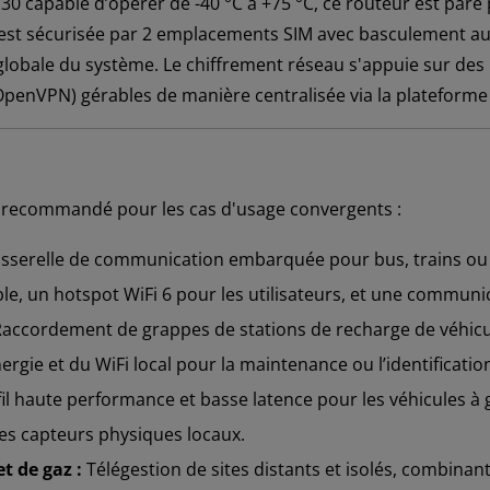
P30 capable d’opérer de -40 °C à +75 °C, ce routeur est par
u est sécurisée par 2 emplacements SIM avec basculement au
é globale du système. Le chiffrement réseau s'appuie sur d
 OpenVPN) gérables de manière centralisée via la platefor
 recommandé pour les cas d'usage convergents :
sserelle de communication embarquée pour bus, trains ou fl
le, un hotspot WiFi 6 pour les utilisateurs, et une communic
accordement de grappes de stations de recharge de véhicule
rgie et du WiFi local pour la maintenance ou l’identificatio
fil haute performance et basse latence pour les véhicules 
es capteurs physiques locaux.
t de gaz :
Télégestion de sites distants et isolés, combinant