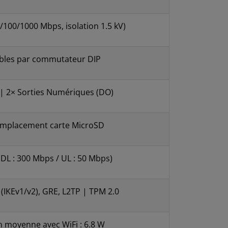
0/100/1000 Mbps, isolation 1.5 kV)
ables par commutateur DIP
 | 2× Sorties Numériques (DO)
× Emplacement carte MicroSD
 DL : 300 Mbps / UL : 50 Mbps)
IKEv1/v2), GRE, L2TP | TPM 2.0
 moyenne avec WiFi : 6.8 W