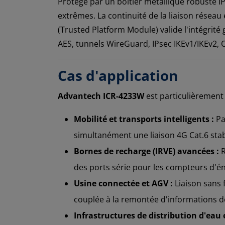
Protégé par un boîtier métallique robuste I
extrêmes. La continuité de la liaison résea
(Trusted Platform Module) valide l'intégrit
AES, tunnels WireGuard, IPsec IKEv1/IKEv2,
Cas d'application
Advantech ICR-4233W
est particulièrement
Mobilité et transports intelligents :
Pa
simultanément une liaison 4G Cat.6 stab
Bornes de recharge (IRVE) avancées :
R
des ports série pour les compteurs d'éne
Usine connectée et AGV :
Liaison sans 
couplée à la remontée d'informations d
Infrastructures de distribution d'eau e