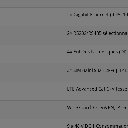
2× Gigabit Ethernet (RJ45, 1
2× RS232/RS485 sélectionn
4× Entrées Numériques (DI)
2× SIM (Mini SIM - 2FF) | 1
LTE-Advanced Cat.6 (Vitesse
WireGuard, OpenVPN, IPsec (
9 à 48 V DC | Consommation