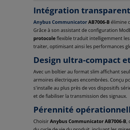
Intégration transparent
Anybus Communicator
AB7006-B
élimine d
Grâce à son assistant de configuration Mod
protocole
flexible traduit intelligemment le
traiter, optimisant ainsi les performances g
Design ultra-compact et 
Avec un boîtier au format slim affichant se
armoires électriques encombrées. Conçu pou
s'installe au plus près de vos dispositifs s
et de fiabiliser la transmission des signaux.
Pérennité opérationnell
Choisir
Anybus Communicator AB7006-B
,
du cycle de vie du produit, incluant les mis