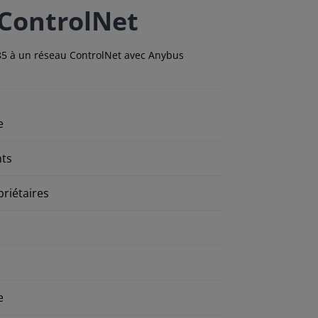
 ControlNet
85 à un réseau ControlNet avec Anybus
e
nts
riétaires
e