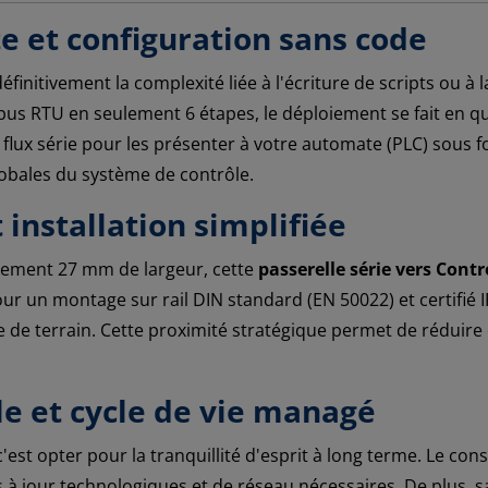
e et configuration sans code
éfinitivement la complexité liée à l'écriture de scripts ou à
bus RTU en seulement 6 étapes, le déploiement se fait en 
s flux série pour les présenter à votre automate (PLC) sous 
lobales du système de contrôle.
installation simplifiée
ulement 27 mm de largeur, cette
passerelle série vers Cont
r un montage sur rail DIN standard (EN 50022) et certifié 
érie de terrain. Cette proximité stratégique permet de rédui
e et cycle de vie managé
 c'est opter pour la tranquillité d'esprit à long terme. Le 
es à jour technologiques et de réseau nécessaires. De plus, 