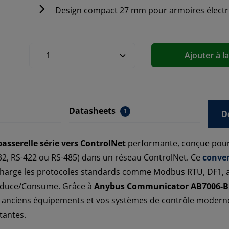
Design compact 27 mm pour armoires électr
Ajouter à l
Datasheets
1
D
passerelle série vers ControlNet
performante, conçue pour
-232, RS-422 ou RS-485) dans un réseau ControlNet. Ce
conver
 charge les protocoles standards comme Modbus RTU, DF1, a
oduce/Consume. Grâce à
Anybus Communicator AB7006-B
os anciens équipements et vos systèmes de contrôle moderne
tantes.