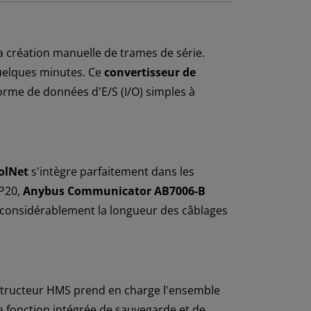
 la création manuelle de trames de série.
quelques minutes. Ce
convertisseur de
forme de données d'E/S (I/O) simples à
rolNet
s'intègre parfaitement dans les
IP20,
Anybus Communicator AB7006-B
re considérablement la longueur des câblages
constructeur HMS prend en charge l'ensemble
sa fonction intégrée de sauvegarde et de