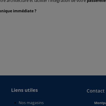
 architecture et faciliter l'intégration de votre
passerell
chnique immédiate ?
Liens utiles
Contact
Nos magasins
Montpa