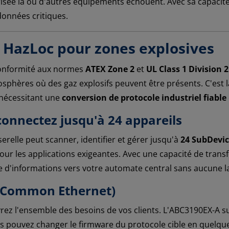
risée là où d'autres équipements échouent. Avec sa capacit
données critiques.
L HazLoc pour zones explosives
onformité aux normes
ATEX Zone 2
et
UL Class 1 Division 2
sphères où des gaz explosifs peuvent être présents. C'est l
 nécessitant une
conversion de protocole industriel fiable
connectez jusqu'à 24 appareils
serelle peut scanner, identifier et gérer jusqu'à
24 SubDevic
pour les applications exigeantes. Avec une capacité de transf
d'informations vers votre automate central sans aucune l
s (Common Ethernet)
vrez l'ensemble des besoins de vos clients. L'ABC3190EX-A
ous pouvez changer le firmware du protocole cible en quelque