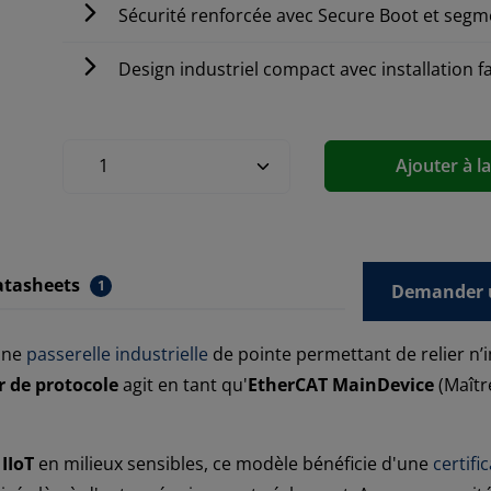
Sécurité renforcée avec Secure Boot et segm
Design industriel compact avec installation fa
Ajouter à l
atasheets
1
Demander u
une
passerelle industrielle
de pointe permettant de relier n
r de protocole
agit en tant qu'
EtherCAT MainDevice
(Maître
 IIoT
en milieux sensibles, ce modèle bénéficie d'une
certifi