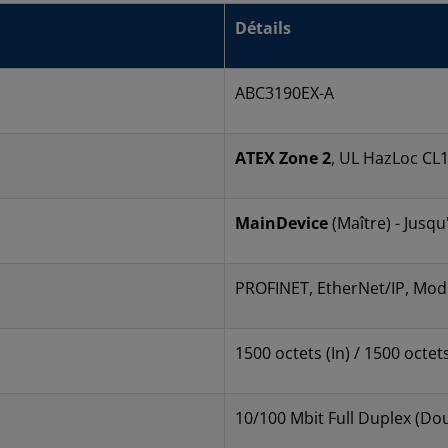
Détails
ABC3190EX-A
ATEX Zone 2
, UL HazLoc CL1
MainDevice
(Maître) - Jusq
PROFINET, EtherNet/IP, Mod
1500 octets (In) / 1500 octet
10/100 Mbit Full Duplex (Dou