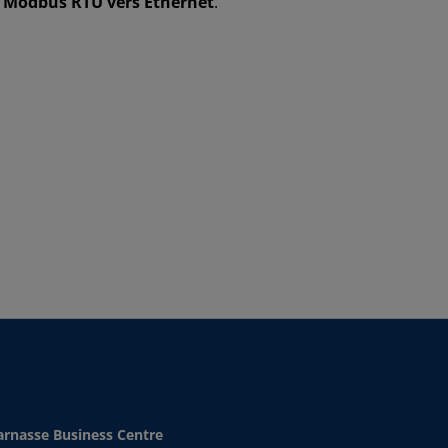
e Modbus RTU vers Ethernet
.
rnasse Business Centre