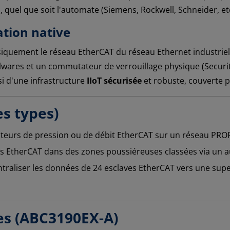
 quel que soit l'automate (Siemens, Rockwell, Schneider, etc.
ation native
iquement le réseau EtherCAT du réseau Ethernet industriel 
wares et un commutateur de verrouillage physique (Security
si d'une infrastructure
IIoT sécurisée
et robuste, couverte 
es types)
pteurs de pression ou de débit EtherCAT sur un réseau PRO
rs EtherCAT dans des zones poussiéreuses classées via un 
traliser les données de 24 esclaves EtherCAT vers une supe
es (ABC3190EX-A)