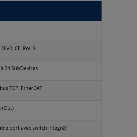
 DIV2, CE, RoHS
u'à 24 SubDevices
bus TCP, EtherCAT
s (Out)
ble port avec switch intégré)