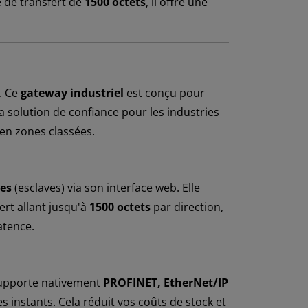
é de transfert de
1500 octets
, il offre une
. Ce
gateway industriel
est conçu pour
a solution de confiance pour les industries
en zones classées.
es
(esclaves) via son interface web. Elle
ert allant jusqu'à
1500 octets
par direction,
atence.
 supporte nativement
PROFINET, EtherNet/IP
s instants. Cela réduit vos coûts de stock et