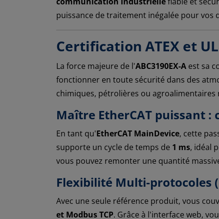
communication industrielle
fiable et sécu
puissance de traitement inégalée pour vos 
Certification ATEX et U
La force majeure de l'
ABC3190EX-A
est sa c
fonctionner en toute sécurité dans des atmo
chimiques, pétrolières ou agroalimentaires
Maître EtherCAT puissant : 
En tant qu'
EtherCAT MainDevice
, cette pas
supporte un cycle de temps de
1 ms
, idéal 
vous pouvez remonter une quantité massive 
Flexibilité Multi-protocole
Avec une seule référence produit, vous cou
et Modbus TCP
. Grâce à l'interface web, v