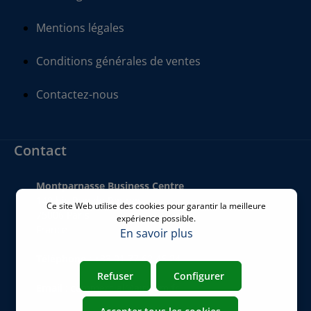
Mentions légales
Conditions générales de ventes
Contactez-nous
Contact
Montparnasse Business Centre
140 bis Rue de Rennes
Ce site Web utilise des cookies pour garantir la meilleure
75006 Paris
expérience possible.
France
En savoir plus
Téléphone
:
+33 01 77 62 46 24
Refuser
Configurer
Email
:
commercial@airicom.fr