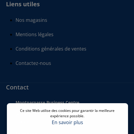
Liens utiles
Nos magasins
Mentions légales
Conditions générales de ventes
Contactez-nous
Contact
Montparnasse Business Centre
140 bis Rue de Rennes
Ce site Web utilise des cookies pour garantir la meilleure
75006 Paris
expérience possible.
France
En savoir plus
Téléphone
:
+33 01 77 62 46 24