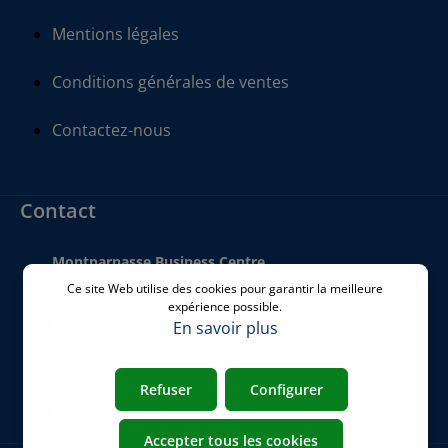
Mentions légales
Conditions générales de ventes
Contactez-nous
Contact
Montparnasse Business Centre
140 bis Rue de Rennes
Ce site Web utilise des cookies pour garantir la meilleure
75006 Paris
expérience possible.
France
En savoir plus
Téléphone
:
+33 01 77 62 46 24
Refuser
Configurer
Email
:
commercial@airicom.fr
Accepter tous les cookies