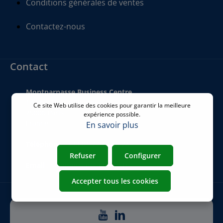
Conditions générales de ventes
Contactez-nous
Contact
Montparnasse Business Centre
140 bis Rue de Rennes
Ce site Web utilise des cookies pour garantir la meilleure
75006 Paris
expérience possible.
France
En savoir plus
Téléphone
:
+33 01 77 62 46 24
Refuser
Configurer
Email
:
commercial@airicom.fr
Accepter tous les cookies