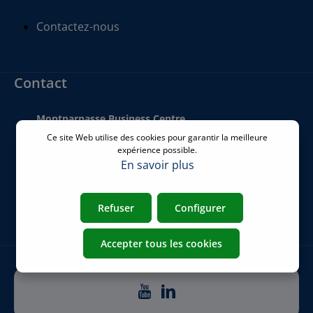
Contactez-nous
Contact
Montparnasse Business Centre
140 bis Rue de Rennes
Ce site Web utilise des cookies pour garantir la meilleure
75006 Paris
expérience possible.
France
En savoir plus
Téléphone
:
+33 01 77 62 46 24
Refuser
Configurer
Email
:
commercial@airicom.fr
Accepter tous les cookies