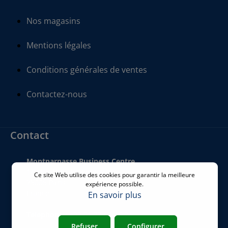
Nos magasins
Mentions légales
Conditions générales de ventes
Contactez-nous
Contact
Montparnasse Business Centre
140 bis Rue de Rennes
Ce site Web utilise des cookies pour garantir la meilleure
75006 Paris
expérience possible.
France
En savoir plus
Téléphone
:
+33 01 77 62 46 24
Refuser
Configurer