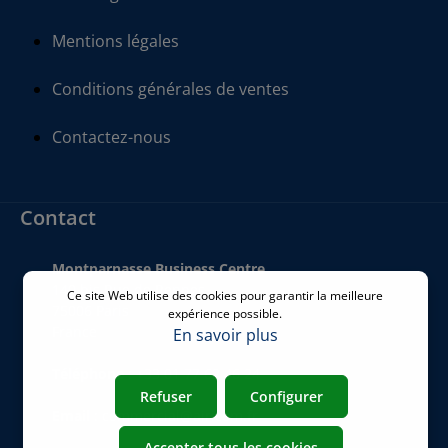
Mentions légales
Conditions générales de ventes
Contactez-nous
Contact
Montparnasse Business Centre
140 bis Rue de Rennes
Ce site Web utilise des cookies pour garantir la meilleure
75006 Paris
expérience possible.
France
En savoir plus
Téléphone
:
+33 01 77 62 46 24
Refuser
Configurer
Email
:
commercial@airicom.fr
Accepter tous les cookies