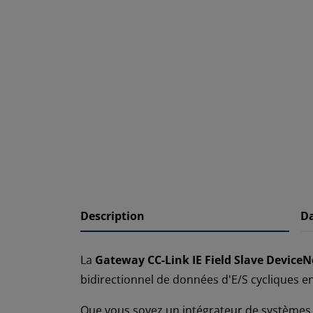
Description
D
La
Gateway CC-Link IE Field Slave DeviceN
bidirectionnel de données d'E/S cycliques 
Que vous soyez un intégrateur de systèmes o