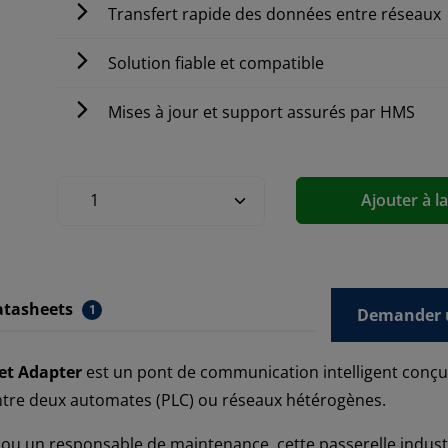
Transfert rapide des données entre réseaux
Solution fiable et compatible
Mises à jour et support assurés par HMS
Ajouter à l
atasheets
1
Demander u
et Adapter
est un pont de communication intelligent conç
entre deux automates (PLC) ou réseaux hétérogènes.
u un responsable de maintenance, cette passerelle industrie