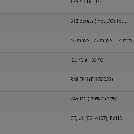
125-500 kbit/s
512 octets (Input/Output)
44 mm x 127 mm x 114 mm
-25 °C à +65 °C
Rail DIN (EN 50022)
24V DC (-20% / +20%)
CE, UL (E214107), RoHS