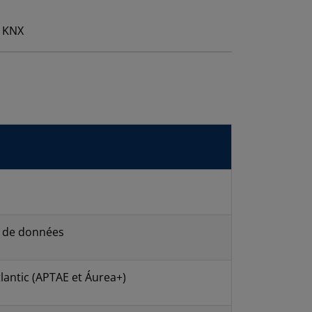
ts de données
lantic (APTAE et Áurea+)