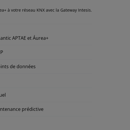
a+ à votre réseau KNX avec la Gateway Intesis.
lantic APTAE et Áurea+
TP
points de données
uel
intenance prédictive