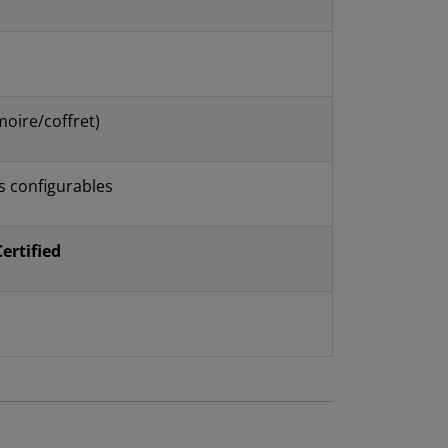
moire/coffret)
s configurables
ertified