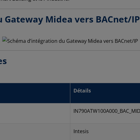
u Gateway Midea vers BACnet/IP
es
Détails
IN790ATW100A000_BAC_MI
Intesis