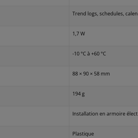
Trend logs, schedules, cale
1,7 W
-10 °C à +60 °C
88 × 90 × 58 mm
194 g
Installation en armoire élec
Plastique