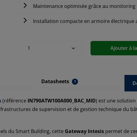
Maintenance optimisée grâce au monitoring 
Installation compacte en armoire électrique
Ajouter à l
Datasheets
1
D
s
(référence
IN790ATW100A000_BAC_MID
) est une solutio
rastructures de supervision et de gestion technique du bâti
els du Smart Building, cette
Gateway Intesis
permet de cent