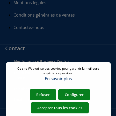
Mentions légales
Conditions générales de ventes
Contactez-nous
Contact
Montparnasse Business Centre
140 bis Rue de Rennes
Ce site Web utilise des cookies pour garantir la meilleure
75006 Paris
expérience possible.
France
En savoir plus
Téléphone
:
+33 01 77 62 46 24
Refuser
Configurer
Email
:
commercial@airicom.fr
Accepter tous les cookies