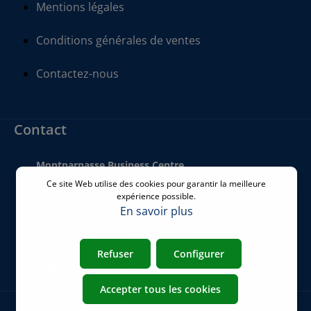
Mentions légales
Conditions générales de ventes
Contactez-nous
Contact
Montparnasse Business Centre
140 bis Rue de Rennes
Ce site Web utilise des cookies pour garantir la meilleure
75006 Paris
expérience possible.
France
En savoir plus
Téléphone
:
+33 01 77 62 46 24
Refuser
Configurer
Email
:
commercial@airicom.fr
Accepter tous les cookies