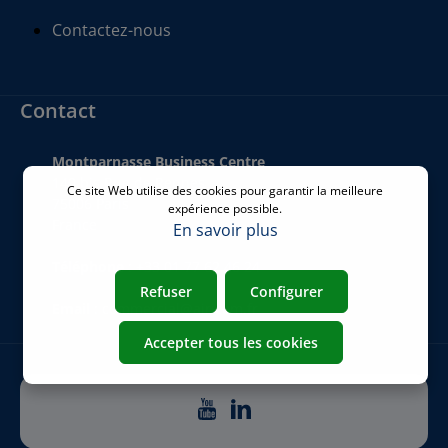
Contactez-nous
Contact
Montparnasse Business Centre
140 bis Rue de Rennes
Ce site Web utilise des cookies pour garantir la meilleure
75006 Paris
expérience possible.
France
En savoir plus
Téléphone
:
+33 01 77 62 46 24
Refuser
Configurer
Email
:
commercial@airicom.fr
Accepter tous les cookies