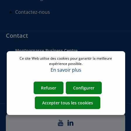
Contactez-nous
Contact
Montparnasse Business Centre
140 bis Rue de Rennes
Ce site Web utilise des cookies pour garantir la meilleure
75006 Paris
expérience possible.
France
En savoir plus
Téléphone
:
+33 01 77 62 46 24
Refuser
Configurer
Email
:
commercial@airicom.fr
Accepter tous les cookies