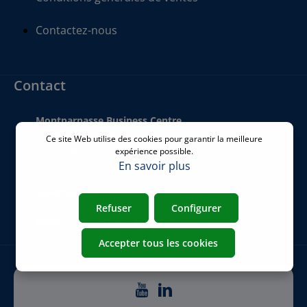
Contactez-nous
Contact
Montparnasse Business Centre
140 bis Rue de Rennes
Ce site Web utilise des cookies pour garantir la meilleure
75006 Paris
expérience possible.
France
En savoir plus
Téléphone
:
+33 01 77 62 46 24
Refuser
Configurer
Email
:
commercial@airicom.fr
Accepter tous les cookies