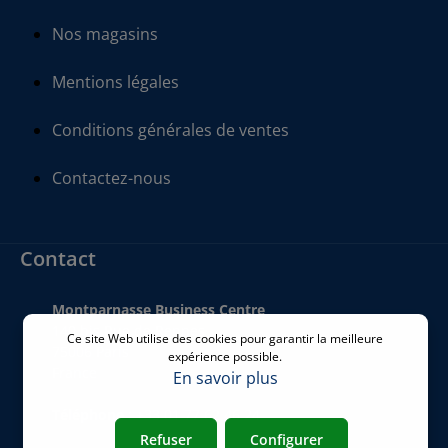
Nos magasins
Mentions légales
Conditions générales de ventes
Contactez-nous
Contact
Montparnasse Business Centre
140 bis Rue de Rennes
Ce site Web utilise des cookies pour garantir la meilleure
75006 Paris
expérience possible.
France
En savoir plus
Téléphone
:
+33 01 77 62 46 24
Refuser
Configurer