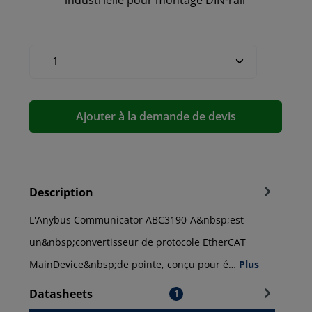
industrielle pour montage DIN-rail
Ajouter à la demande de devis
Description
L'Anybus Communicator ABC3190-A&nbsp;est
un&nbsp;convertisseur de protocole EtherCAT
MainDevice&nbsp;de pointe, conçu pour é…
Plus
Datasheets
1