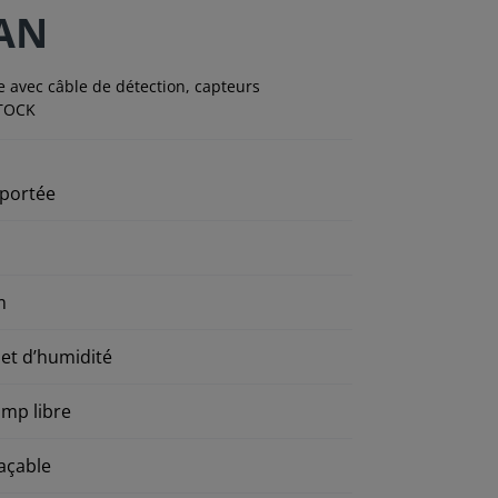
WAN
 avec câble de détection, capteurs
STOCK
 portée
m
et d’humidité
mp libre
açable