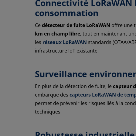
Connectivité LoRaWAN l
consommation
Ce
détecteur de fuite LoRaWAN
offre une 
km en champ libre
, tout en maintenant u
les
réseaux LoRaWAN
standards (OTAA/ABP –
infrastructure IoT existante.
Surveillance environne
En plus de la détection de fuite, le
capteur d
embarque des
capteurs LoRaWAN de temp
permet de prévenir les risques liés à la con
techniques.
Robustesse industriell