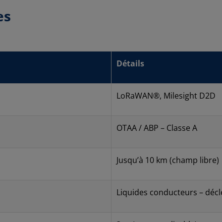
es
Détails
LoRaWAN®, Milesight D2D
OTAA / ABP – Classe A
Jusqu’à 10 km (champ libre)
Liquides conducteurs – dé