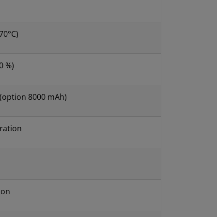
 70°C)
0 %)
 (option 8000 mAh)
ration
ion