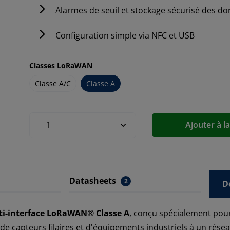
Alarmes de seuil et stockage sécurisé des d
Configuration simple via NFC et USB
Classes LoRaWAN
Classe A/C
Classe A
Ajouter à l
Datasheets
2
D
lti-interface LoRaWAN® Classe A
, conçu spécialement pou
n de capteurs filaires et d'équipements industriels à un ré