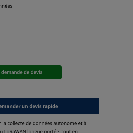
onnées
a demande de devis
emander un devis rapide
r la collecte de données autonome et à
seau LoRaWAN longue portée, tout en