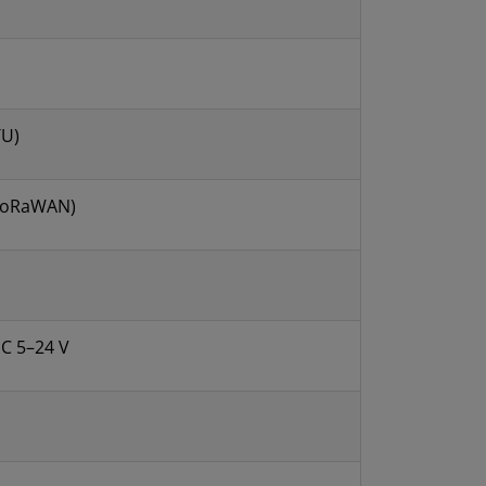
TU)
 LoRaWAN)
DC 5–24 V