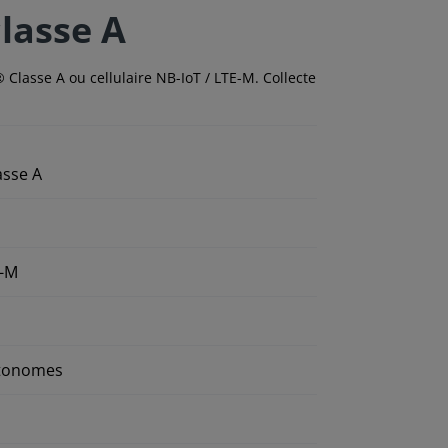
lasse A
Classe A ou cellulaire NB-IoT / LTE-M. Collecte
asse A
E-M
utonomes