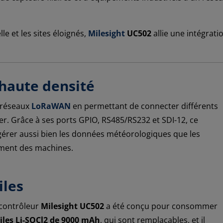
e et les sites éloignés,
Milesight
UC502
allie une intégrati
 haute densité
s réseaux
LoRaWAN
en permettant de connecter différents
ier. Grâce à ses ports GPIO, RS485/RS232 et SDI-12, ce
gérer aussi bien les données météorologiques que les
ement des machines.
iles
e contrôleur
Milesight UC502
a été conçu pour consommer
piles Li-SOCl2 de 9000 mAh
, qui sont remplaçables, et il