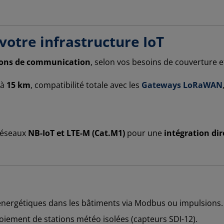
votre infrastructure IoT
ions de communication
, selon vos besoins de couverture et
’à
15 km
, compatibilité totale avec les
Gateways LoRaWAN
 réseaux
NB-IoT et LTE-M (Cat.M1)
pour une
intégration dir
nergétiques dans les bâtiments via Modbus ou impulsions.
iement de stations météo isolées (capteurs SDI-12).