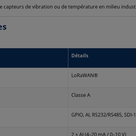
 capteurs de vibration ou de température en milieu indust
ues
Détails
LoRaWAN®
Classe A
GPIO, AI, RS232/RS485, SDI-
2 × AI (4–20 mA / 0–10 V)